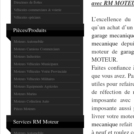
avec RM MOTEUR
Directeurs de flottes
Véhicules commerciaux & voierie
Véhicules spéciaux
L’excellence d
qu’un achat d’u
Pièces/Produits
garage mecaniqu
Moteurs Automobile
mecanique
depui
Moteurs Camions Commerciaux
moteur de
gara
Moteurs Industries
MOTEUR.
Moteurs Véhicules Municipaux
Faites confianc
Moteurs Véhicules Voirie Provinciale
que vous avez. P
Moteurs Véhicules Militaires
utiles pour refai
Moteurs Equipments Agricoles
de réfection d
Moteurs Marins
imposante avec 
Moteurs Collection Auto
imposante aussi 
Pièces Moteurs
livrer votre mot
Services RM Moteur
mecanique
refai
à neuf et roulez
Moteurs Automobile