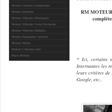
Moteurs Camions Commerciaux
RM MOTEUR : C
Moteurs Industries
complète
Moteurs Véhicules Municipaux
Moteurs Véhicules Voirie Provinciale
Moteurs Véhicules Militaires
Moteurs Equipments Agricoles
Moteurs Marins
Moteurs Collection Auto
Pièces Moteurs
* Ici, certain
Internautes les r
leurs critères de 
Google, etc..