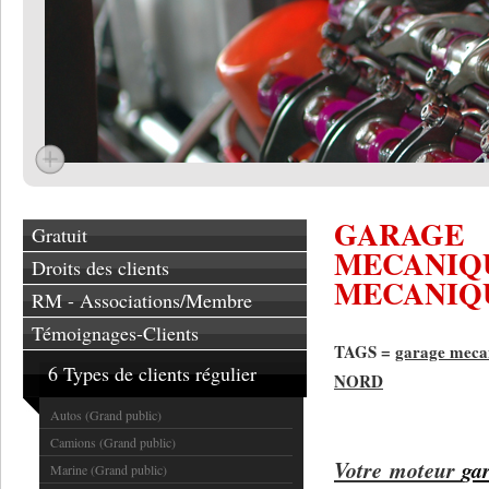
GARAGE
Gratuit
MECANIQ
Droits des clients
MECANIQ
RM - Associations/Membre
Témoignages-Clients
TAGS =
garage meca
6 Types de clients régulier
NORD
Autos (Grand public)
Camions (Grand public)
Votre moteur
ga
Marine (Grand public)